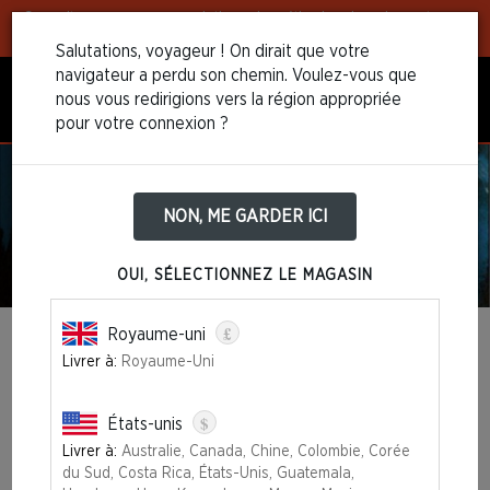
Consultez
nos recommandations de méthodes de paiement pour
simplifier vos achats!
Salutations, voyageur ! On dirait que votre
navigateur a perdu son chemin. Voulez-vous que
nous vous redirigions vers la région appropriée
pour votre connexion ?
NON, ME GARDER ICI
OUI, SÉLECTIONNEZ LE MAGASIN
£
Royaume-uni
MAGIC: THE GATHERING 30TH
Livrer à:
Royaume-Uni
ANNIVERSARY EDITION
$
États-unis
RUPTURE DE STOCK
Livrer à:
Australie, Canada, Chine, Colombie, Corée
du Sud, Costa Rica, États-Unis, Guatemala,